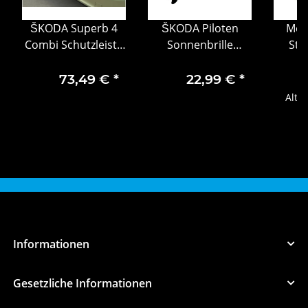
ŠKODA Superb 4
ŠKODA Piloten
Mer
Combi Schutzleiste
Sonnenbrille
Ste
Stoßfänger hinten
6U0087900B
Moto
silber 3P0061195
polarisierte
W123
73,49 €
*
22,99 €
*
Sonnenbrille mit
Alter
UV400-Schutz
gebraucht
Informationen
Gesetzliche Informationen