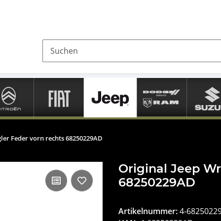
gler Feder vorn rechts 68250229AD
Original Jeep Wr
68250229AD
Artikelnummer:
4-6825022