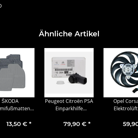
D
Ähnliche Artikel
ŠKODA
Peugeot Citroën PSA
Opel Cors
ifußmatten-
Einparkhilfe
Elektrolüf
2-teilig, hinten
Einparksensor
Kühlerlüft
Rückfahrsensor
Motorlüfter 9
13,50 €
*
79,90 €
*
59,9
1608472280