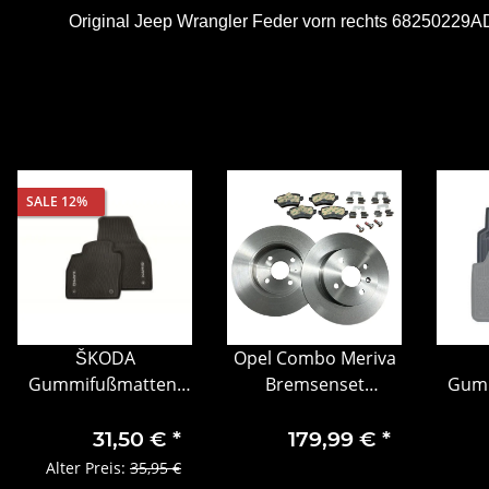
Original Jeep Wrangler Feder vorn rechts 68250229A
SALE 12%
ŠKODA
Opel Combo Meriva
Gummifußmatten-
Bremsenset
Gumm
Set, 2-teilig, Kamiq
Bremsscheiben
Set, 
vorn
Bremsklötze hinten
31,50 €
*
179,99 €
*
93186417
Alter Preis:
35,95 €