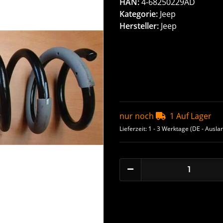
HAN:
4-68250229AD
Kategorie:
Jeep
Hersteller:
Jeep
nur noch
1 Auf Lager
Lieferzeit:
1 - 3 Werktage
(DE - Ausla