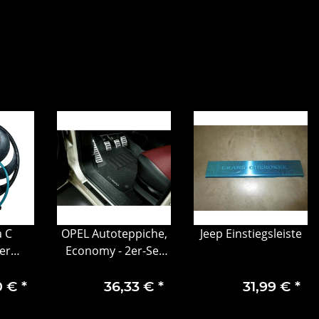
a C
OPEL Autoteppiche,
Jeep Einstiegsleiste
ter
Economy - 2er-Set
er
95599838
158008
0 €
*
36,33 €
*
31,99 €
*