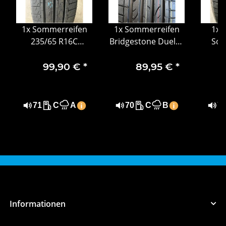
1x Sommerreifen
1x Sommerreifen
1x 
235/65 R16C
Bridgestone Dueler
Som
115/113R Pirelli
H/P Sport 235/60
275/5
Carrier 4918
R18 103V MO 0619
S
99,90 €
*
89,95 €
*
71
C
A
70
C
B
7
Informationen