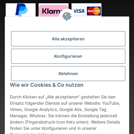
Alle akzeptieren
Konfigurieren
Ablehnen
Wie wir Cookies & Co nutzen
Durch Klicken auf „Alle akzeptieren“ gestatten Sie den
Einsatz folgender Dienste auf unserer Website: YouTube,
Vimeo, Google Analytics, Google Ads, Google Tag
Vertrag widerrufen
Manager, Whotrax. Sie können die Einstellung jederzeit
ändern (Fingerabdruck-Icon links unten). Weitere Details
* Alle Preise inkl. gesetzlicher USt., zzgl.
Versand
. Bei sofort
finden Sie unter
Konfigurieren
und in unserer
verfügbaren Artikeln erfolgt der Versand innerhalb von 24