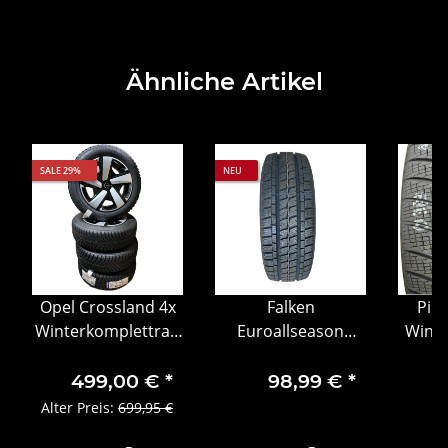
Ähnliche Artikel
SALE 29%
NEU
Opel Crossland 4x
Falken
Pire
Winterkomplettrad
Euroallseason
Winte
195/60R16 89H
VAN11 225/65 R16C
104
OV39228590 ET 20
112/110R
Wint
499,00 €
*
98,99 €
*
6,5Jx16 DOT1221
Ganzjahres– &
801
Alter Preis:
699,95 €
Transporterreifen