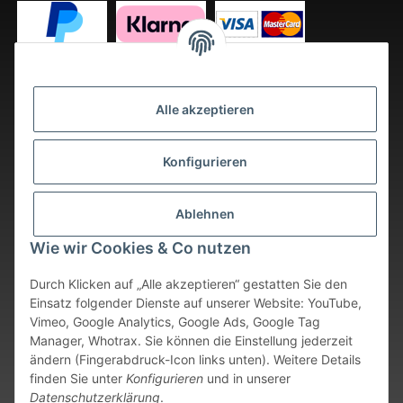
Alle akzeptieren
Konfigurieren
Ablehnen
Wie wir Cookies & Co nutzen
Durch Klicken auf „Alle akzeptieren“ gestatten Sie den
Einsatz folgender Dienste auf unserer Website: YouTube,
Vimeo, Google Analytics, Google Ads, Google Tag
Vertrag widerrufen
Manager, Whotrax. Sie können die Einstellung jederzeit
ändern (Fingerabdruck-Icon links unten). Weitere Details
* Alle Preise inkl. gesetzlicher USt., zzgl.
Versand
. Bei sofort
finden Sie unter
Konfigurieren
und in unserer
verfügbaren Artikeln erfolgt der Versand innerhalb von 24
Datenschutzerklärung
.