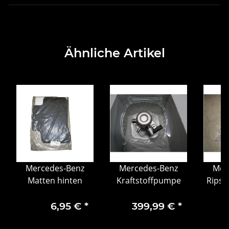
Ähnliche Artikel
Mercedes-Benz
Mercedes-Benz
Mer
Matten hinten
Kraftstoffpumpe
Ripsm
6,95 €
*
399,99 €
*