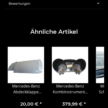
Bewertungen
Ähnliche Artikel
Mercedes-Benz
Mercedes-Benz
Mer
Abdeckklappe
Kombiinstrument /
Sche
Wischerarm
Tachometer
vorn 
20,00 €
*
379,99 €
*