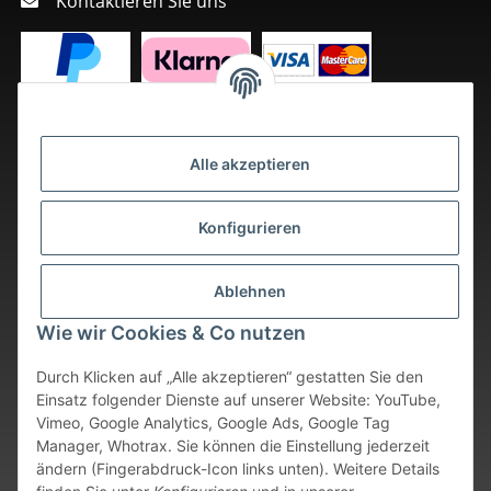
Kontaktieren Sie uns
Alle akzeptieren
Konfigurieren
Ablehnen
Wie wir Cookies & Co nutzen
Durch Klicken auf „Alle akzeptieren“ gestatten Sie den
Einsatz folgender Dienste auf unserer Website: YouTube,
Vimeo, Google Analytics, Google Ads, Google Tag
Vertrag widerrufen
Manager, Whotrax. Sie können die Einstellung jederzeit
ändern (Fingerabdruck-Icon links unten). Weitere Details
* Alle Preise inkl. gesetzlicher USt., zzgl.
Versand
. Bei sofort