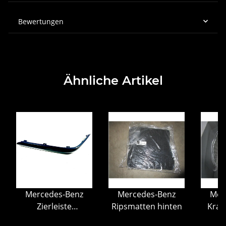
Bewertungen
Ähnliche Artikel
Mercedes-Benz
Mercedes-Benz
Mer
Zierleiste
Ripsmatten hinten
Kraf
Stoßstange vorn