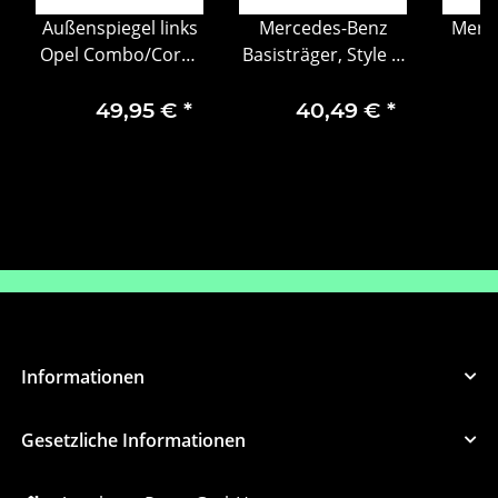
Außenspiegel links
Mercedes-Benz
Merce
Opel Combo/Corsa
Basisträger, Style &
C 24432462
Travel Equipment
Gel
W465
49,95 €
*
40,49 €
*
MA
vint
Informationen
Gesetzliche Informationen