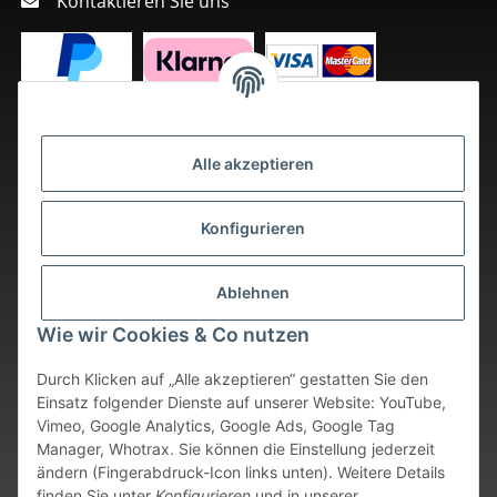
Kontaktieren Sie uns
Alle akzeptieren
Konfigurieren
Ablehnen
Wie wir Cookies & Co nutzen
Durch Klicken auf „Alle akzeptieren“ gestatten Sie den
Einsatz folgender Dienste auf unserer Website: YouTube,
Vimeo, Google Analytics, Google Ads, Google Tag
Vertrag widerrufen
Manager, Whotrax. Sie können die Einstellung jederzeit
ändern (Fingerabdruck-Icon links unten). Weitere Details
* Alle Preise inkl. gesetzlicher USt., zzgl.
Versand
. Bei sofort
finden Sie unter
Konfigurieren
und in unserer