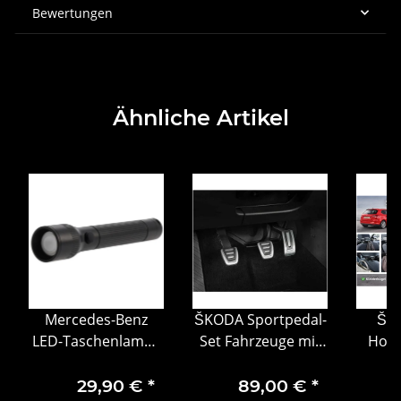
Bewertungen
Ähnliche Artikel
Mercedes-Benz
ŠKODA Sportpedal-
ŠK
LED-Taschenlampe
Set Fahrzeuge mit
Hold
schwarz Aluminium
Schaltgetriebe
Pak
mit 3D Stern
5E1064200
Kleide
29,90 €
*
89,00 €
*