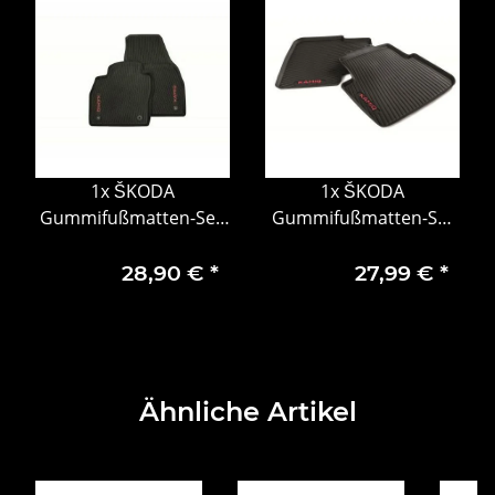
1x
ŠKODA
1x
ŠKODA
Gummifußmatten-Set,
Gummifußmatten-Set
2-teilig, vorn, rot
hinten, rot 658061512A
28,90 €
*
27,99 €
*
Ähnliche Artikel