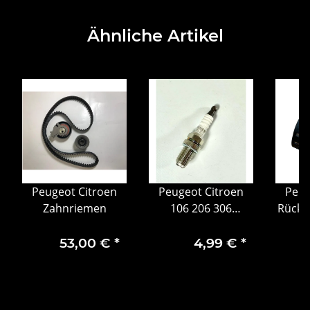
Ähnliche Artikel
Peugeot Citroen
Peugeot Citroen
Peug
l
Zahnriemen
106 206 306
Rückf
Berlingo Original
Agr-V
Zündkerze 5962.R5
53,00 €
*
4,99 €
*