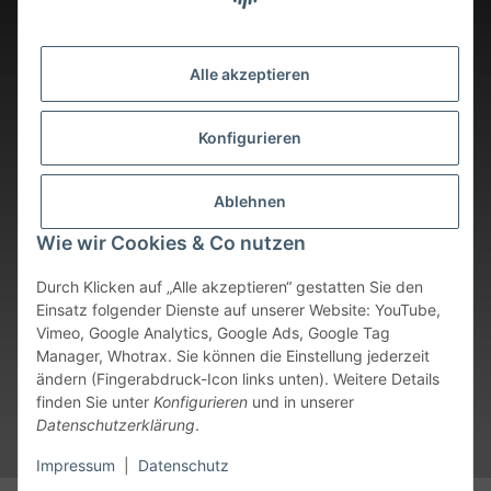
Alle akzeptieren
Konfigurieren
Ablehnen
Wie wir Cookies & Co nutzen
Durch Klicken auf „Alle akzeptieren“ gestatten Sie den
Einsatz folgender Dienste auf unserer Website: YouTube,
Vimeo, Google Analytics, Google Ads, Google Tag
Vertrag widerrufen
Manager, Whotrax. Sie können die Einstellung jederzeit
ändern (Fingerabdruck-Icon links unten). Weitere Details
* Alle Preise inkl. gesetzlicher USt., zzgl.
Versand
. Bei sofort
finden Sie unter
Konfigurieren
und in unserer
verfügbaren Artikeln erfolgt der Versand innerhalb von 24
Datenschutzerklärung
.
Stunden an Werktagen.
Impressum
|
Datenschutz