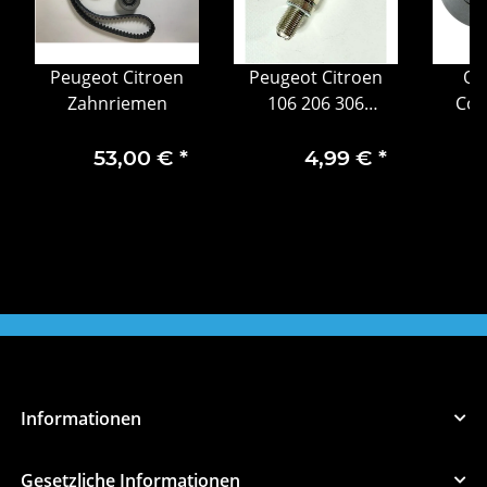
Peugeot Citroen
Peugeot Citroen
Op
Zahnriemen
106 206 306
Com
Berlingo Original
Brems
Zündkerze 5962.R5
hint
53,00 €
*
4,99 €
*
Informationen
Gesetzliche Informationen