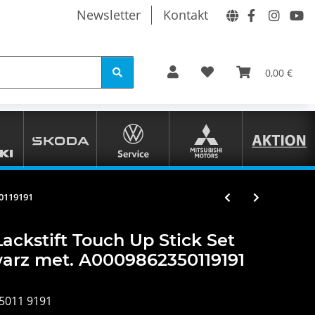
Newsletter
Kontakt
0,00 €
50119191
ckstift Touch Up Stick Set
arz met. A0009862350119191
5011 9191