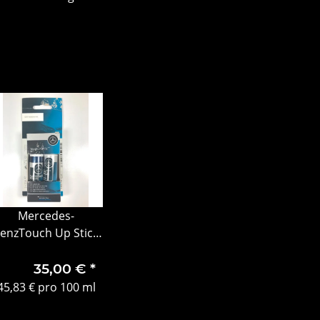
Mercedes-
enzTouch Up Stick
Set 9189
smaragdschwarz
35,00 €
*
45,83 € pro 100 ml