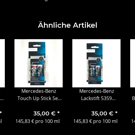
Ähnliche Artikel
t
Mercedes-Benz
Mercedes-Benz
Touch Up Stick Set
Lackstift 5359
B
0
9189
transitblau perl
smaragdschwarz
A000986235011 5359
*
35,00 €
*
35,00 €
*
met.
A000986235011 5359
l
145,83 € pro 100 ml
145,83 € pro 100 ml
1