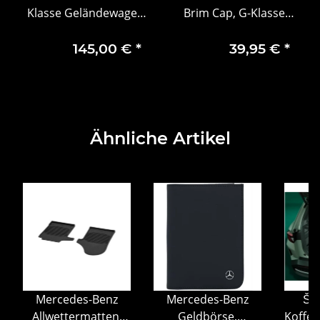
Klasse Geländewagen
Brim Cap, G-Klasse
W465 Modell
Grau
sodalithblau Norev
145,00 €
*
39,95 €
*
1:18
Ähnliche Artikel
Mercedes-Benz
Mercedes-Benz
ŠK
Allwettermatten,
Geldbörse,
Koffe