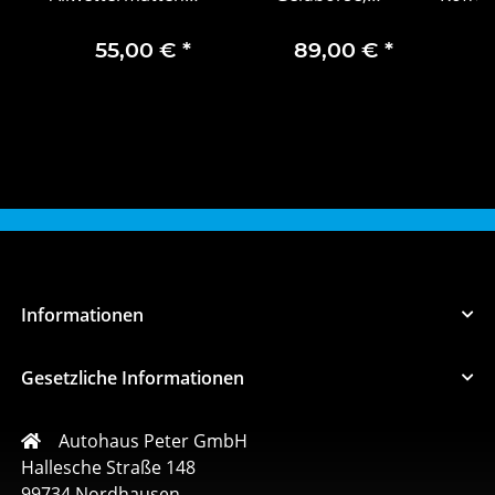
Fahrer- &
Upcycling schwarz,
mit K
Beifahrermatte, 2-
Leder
5L
55,00 €
*
89,00 €
*
teilig
Informationen
Gesetzliche Informationen
Autohaus Peter GmbH
Hallesche Straße 148
99734 Nordhausen