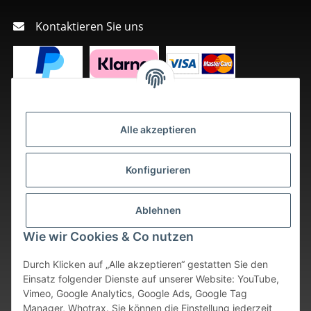
Kontaktieren Sie uns
Alle akzeptieren
Konfigurieren
Ablehnen
Wie wir Cookies & Co nutzen
Durch Klicken auf „Alle akzeptieren“ gestatten Sie den
Einsatz folgender Dienste auf unserer Website: YouTube,
Vimeo, Google Analytics, Google Ads, Google Tag
Vertrag widerrufen
Manager, Whotrax. Sie können die Einstellung jederzeit