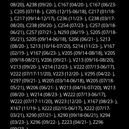
08/20), A238 (09/20- ), C167 (04/20- ), C167 (06/23-
), C205 (07/18- ), C205 (12/15-06/18), C217 (01/18-
), C217 (09/14-12/17), C236 (11/23- ), C238 (03/17-
08/20), C238 (09/20- ), C254 (07/23- ), C257 (03/18-
06/21), C257 (07/21- ), N293 (06/19- ), S205 (07/18-
05/21), S205 (09/14-06/18), S206 (06/21- ), S213
(08/20- ), S213 (10/16-07/20), S214 (11/23- ), V167
(02/19- ), V167 (06/23- ), V205 (09/14-08/18), V205
(09/18-08/21), V206 (09/21- ), V213 (09/16-08/20),
V213 (09/20- ), V214 (12/23- ), V222 (07/13-06/17),
V222 (07/17-11/20), V223 (12/20- ), V295 (04/22- ),
V297 (09/21- ), W205 (03/14-06/18), W205 (07/18-
05/21), W206 (06/21- ), W213 (04/16-07/20), W213
(08/20- ), W214 (08/23- ), W222 (07/13-06/17),
W222 (07/17-11/20), W223 (12/20- ), X167 (08/23- ),
X167 (11/19- ), X222 (02/15-06/17), X222 (07/17-
03/21), X290 (07/21- ), X290 (09/18-06/21), X294
(03/23- ), X296 (09/22- ), Z223 (04/21- ), Z296
(09/23- )