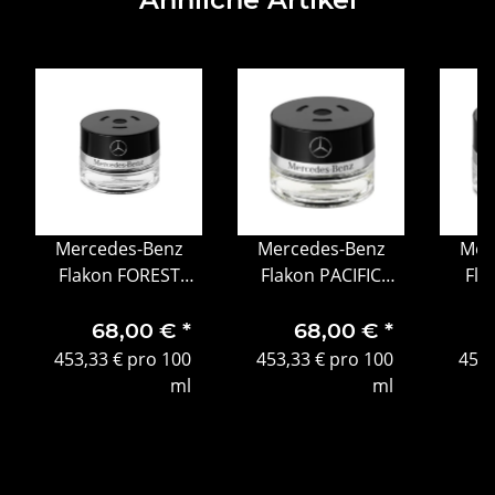
Mercedes-Benz
Mercedes-Benz
Mer
Flakon FOREST
Flakon PACIFIC
Fla
MOOD für AIR
MOOD für AIR
MOOD
Balancepaket
Balancepaket
AIR 
68,00 €
*
68,00 €
*
453,33 € pro 100
453,33 € pro 100
453,
ml
ml