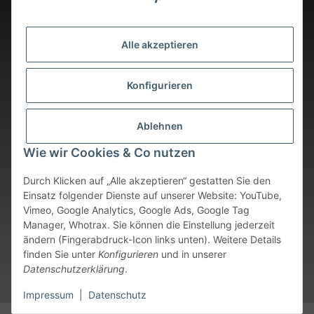
Alle akzeptieren
Konfigurieren
Ablehnen
Wie wir Cookies & Co nutzen
Durch Klicken auf „Alle akzeptieren“ gestatten Sie den
Einsatz folgender Dienste auf unserer Website: YouTube,
Vimeo, Google Analytics, Google Ads, Google Tag
Vertrag widerrufen
Manager, Whotrax. Sie können die Einstellung jederzeit
ändern (Fingerabdruck-Icon links unten). Weitere Details
* Alle Preise inkl. gesetzlicher USt., zzgl.
Versand
. Bei sofort
finden Sie unter
Konfigurieren
und in unserer
verfügbaren Artikeln erfolgt der Versand innerhalb von 24
Datenschutzerklärung
.
Stunden an Werktagen.
Impressum
|
Datenschutz