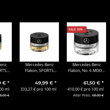
SALE 10%
enz
Mercedes-Benz
Mercedes-Benz
ORTS
Flakon, SPORTS
Flakon, No. 6 MOOD
ckung
MOOD geöffnete
bittersweet
Verpackung
0 €
*
49,99 €
*
61,50 €
*
00 ml
333,27 € pro 100 ml
410,00 € pro 100 ml
8,00 €
Alter Preis:
68,00 €