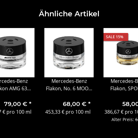
Ähnliche Artikel
SALE 15%
rcedes-Benz
Mercedes-Benz
Mercedes-B
akon AMG 63
Flakon, No. 6 MOOD
Flakon, SP
nenraumduft
Mimosa
MOOD Verpa
geöffnet
79,00 €
*
68,00 €
*
58,0
7 € pro 100 ml
453,33 € pro 100 ml
386,67 € pro 1
Alter Preis:
6