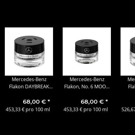
Mercedes-Benz
Mercedes-Benz
Me
Flakon DAYBREAK
Flakon, No. 6 MOOD
Fl
MOOD für AIR
hibiscus
In
Balancepaket
68,00 €
*
68,00 €
*
453,33 € pro 100 ml
453,33 € pro 100 ml
526,6