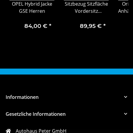
OPEL Hybrid Jacke
Sitzbezug Sitzfläche
Orig
GSE Herren
Vordersitz
Anhän
Mercedes-Benz GLK
abneh
X204 08 -15
16
84,00 €
*
89,95 €
*
A1679107303 9D88
Informationen
Gesetzliche Informationen
Autohaus Peter GmbH