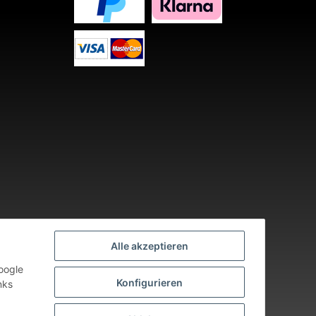
Alle akzeptieren
oogle
Konfigurieren
nks
nden an Werktagen.