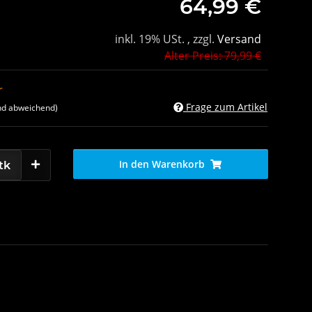
64,99 €
inkl. 19% USt. , zzgl.
Versand
Alter Preis: 79,99 €
r
Frage zum Artikel
nd abweichend)
In den Warenkorb
tk