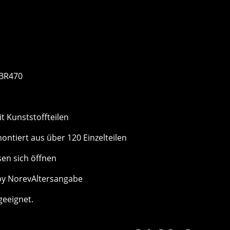
 BR470
it Kunststoffteilen
montiert aus über 120 Einzelteilen
sen sich öffnen
by NorevAltersangabe
 geeignet.