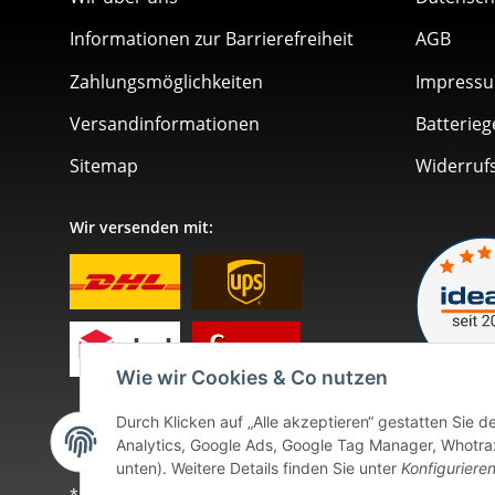
Informationen zur Barrierefreiheit
AGB
Zahlungsmöglichkeiten
Impress
Versandinformationen
Batterieg
Sitemap
Widerruf
Wir versenden mit:
Wie wir Cookies & Co nutzen
Durch Klicken auf „Alle akzeptieren“ gestatten Sie 
Analytics, Google Ads, Google Tag Manager, Whotrax.
unten). Weitere Details finden Sie unter
Konfiguriere
* Alle Preise inkl. gesetzlicher USt., zzgl.
Versand
. Bei so