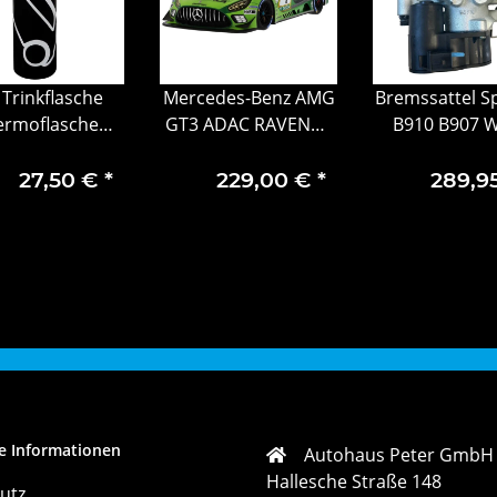
 Trinkflasche
Mercedes-Benz AMG
Bremssattel Sp
ermoflasche
GT3 ADAC RAVENOL
B910 B907 
E 500ml BLACK
24h Nürburgring
hinten rec
– 500ico
2024 C190
Mercedes B
27,50 €
*
229,00 €
*
289,9
A91042321
e Informationen
Autohaus Peter GmbH
Hallesche Straße 148
utz