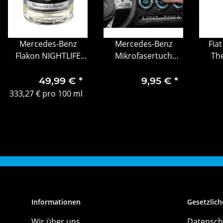
Mercedes-Benz
Mercedes-Benz
Fiat
Flakon NIGHTLIFE
Mikrofasertuch
Th
MOOD gebraucht
Wischtuch
BOTTL
Reinigungstuch für
49,99 €
*
9,95 €
*
sensible Oberflächen
333,27 € pro 100 ml
Informationen
Gesetzlich
Wir über uns
Datensch