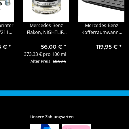
rinter
Mercedes-Benz
Mercedes-Benz
W211
Flakon, NIGHTLIFE
Kofferraumwanne
hts
MOOD
flach schwarz
enz
Polypropylen GLC
5 €
*
56,00 €
*
119,95 €
*
01
A2548140200
373,33 € pro 100 ml
Alter Preis:
68,00 €
Unsere Zahlungsarten