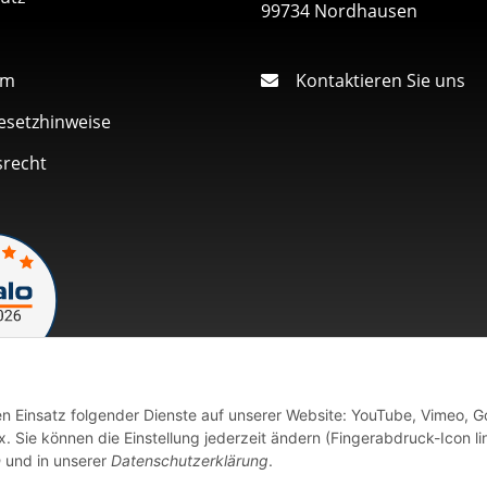
99734 Nordhausen
um
Kontaktieren Sie uns
esetzhinweise
srecht
den Einsatz folgender Dienste auf unserer Website: YouTube, Vimeo, G
Vertrag widerrufen
 Sie können die Einstellung jederzeit ändern (Fingerabdruck-Icon li
n
und in unserer
Datenschutzerklärung
.
fort verfügbaren Artikeln erfolgt der Versand innerhalb von 24 Stu