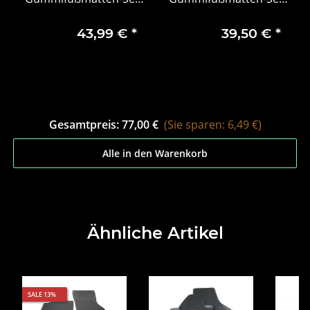
2-teilig, vorne
2-teilig, hinten
57B061502
43,99 €
*
39,50 €
*
Gesamtpreis:
77,00 €
(Sie sparen: 6,49 €)
Alle in den Warenkorb
Ähnliche Artikel
SALE 13%