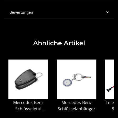
Bewertungen
Ähnliche Artikel
Mercedes-Benz
Mercedes-Benz
Telesk
Schlüsseletui
Schlüsselanhänger
80
gebraucht
Bürs