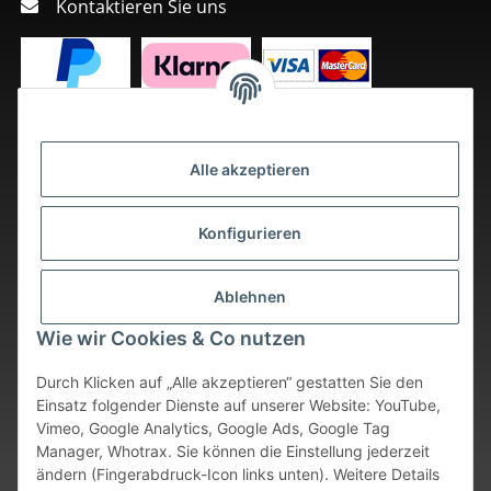
Kontaktieren Sie uns
Alle akzeptieren
Konfigurieren
Ablehnen
Wie wir Cookies & Co nutzen
Durch Klicken auf „Alle akzeptieren“ gestatten Sie den
Einsatz folgender Dienste auf unserer Website: YouTube,
Vimeo, Google Analytics, Google Ads, Google Tag
Vertrag widerrufen
Manager, Whotrax. Sie können die Einstellung jederzeit
ändern (Fingerabdruck-Icon links unten). Weitere Details
* Alle Preise inkl. gesetzlicher USt., zzgl.
Versand
. Bei sofort