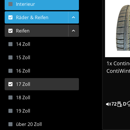
Interieur
Räder & Reifen
Reifen
14 Zoll
15 Zoll
1x Contin
ContiWint
16 Zoll
810 S Win
17 Zoll
245/45 R
18 Zoll
72
D
19 Zoll
über 20 Zoll