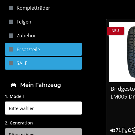
Kompletträder
Felgen
NEU
Zubehör
Ersatzteile
SALE
Mein Fahrzeug
Bridgesto
LM005 Dr
1. Modell
RFT 225/
XL Winter
Runflat
2. Generation
71
C