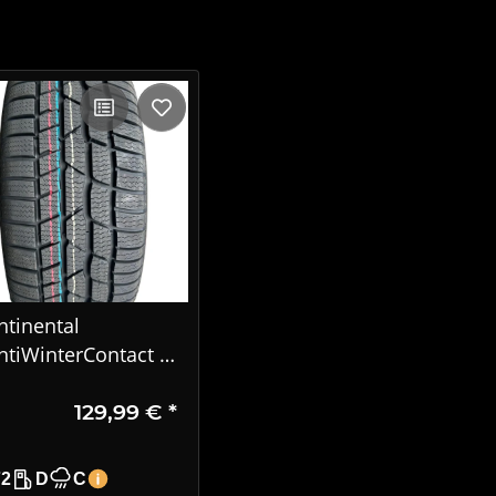
ntinental
ntiWinterContact TS
0 P 205/50 R17 93H
129,99 €
*
 Premium
nterreifen
72
D
C