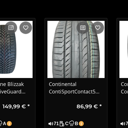
ne Blizzak
Continental
Co
iveGuard
ContiSportContact5
Co
55 R17 101V
225/45 R17 91V
83
149,99 €
*
86,99 €
*
reifen
Sommerreifen |
XL
Premium Sportreifen
Wi
A
71
C
B