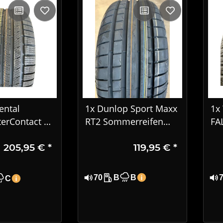
ental
1x Dunlop Sport Maxx
1x
erContact TS
RT2 Sommerreifen
FA
terreifen
225/55 R17 97Y MO
EU
205,95 €
*
119,95 €
*
17 99V XL MO
R1
70
B
B
C