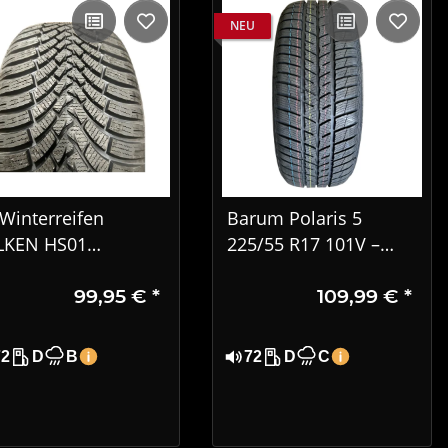
NEU
 Winterreifen
Barum Polaris 5
LKEN HS01
225/55 R17 101V –
ROWINTER 225/50
PKW Winterreifen
99,95 €
*
109,99 €
*
7 98V XL DOT 3221
72
D
B
72
D
C