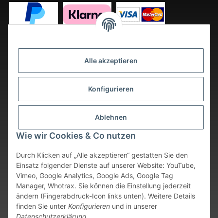
Alle akzeptieren
Konfigurieren
Ablehnen
Wie wir Cookies & Co nutzen
Durch Klicken auf „Alle akzeptieren“ gestatten Sie den
Einsatz folgender Dienste auf unserer Website: YouTube,
Vimeo, Google Analytics, Google Ads, Google Tag
Vertrag widerrufen
Manager, Whotrax. Sie können die Einstellung jederzeit
ändern (Fingerabdruck-Icon links unten). Weitere Details
* Alle Preise inkl. gesetzlicher USt., zzgl.
Versand
. Bei sofort
finden Sie unter
Konfigurieren
und in unserer
verfügbaren Artikeln erfolgt der Versand innerhalb von 24
Datenschutzerklärung
.