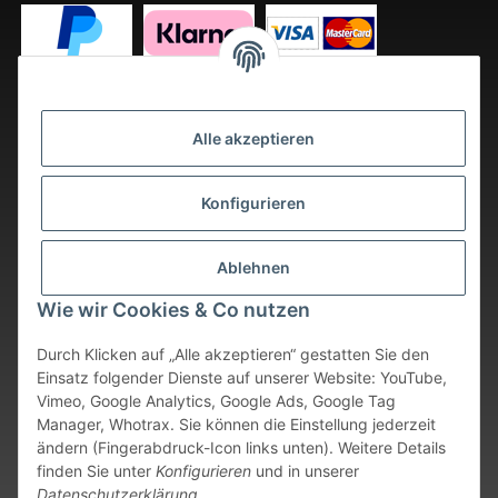
Alle akzeptieren
Konfigurieren
Ablehnen
Wie wir Cookies & Co nutzen
Durch Klicken auf „Alle akzeptieren“ gestatten Sie den
Einsatz folgender Dienste auf unserer Website: YouTube,
Vimeo, Google Analytics, Google Ads, Google Tag
Vertrag widerrufen
Manager, Whotrax. Sie können die Einstellung jederzeit
ändern (Fingerabdruck-Icon links unten). Weitere Details
* Alle Preise inkl. gesetzlicher USt., zzgl.
Versand
. Bei sofort
finden Sie unter
Konfigurieren
und in unserer
verfügbaren Artikeln erfolgt der Versand innerhalb von 24
Datenschutzerklärung
.