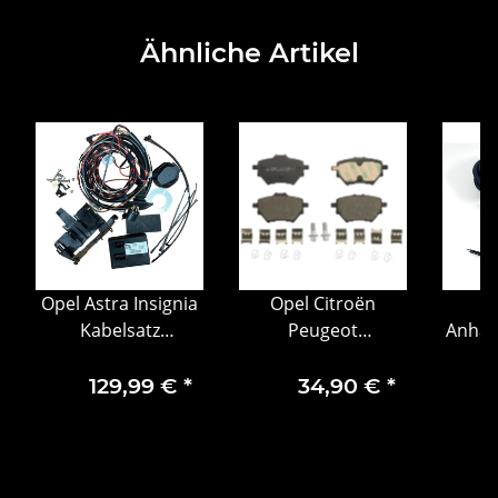
Ähnliche Artikel
Opel Astra Insignia
Opel Citroën
M
Kabelsatz
Peugeot
Anhän
Anhängerkupplung
Bremsbelagsatz
hinten
mit Steuergerät
hinten 1636413980
O
129,99 €
*
34,90 €
*
13465211
M