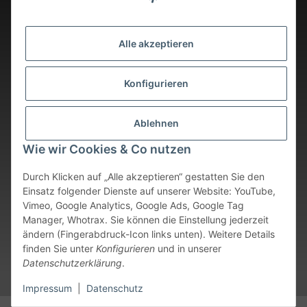
Alle akzeptieren
Konfigurieren
Ablehnen
Wie wir Cookies & Co nutzen
Durch Klicken auf „Alle akzeptieren“ gestatten Sie den
Einsatz folgender Dienste auf unserer Website: YouTube,
Vimeo, Google Analytics, Google Ads, Google Tag
Vertrag widerrufen
Manager, Whotrax. Sie können die Einstellung jederzeit
ändern (Fingerabdruck-Icon links unten). Weitere Details
* Alle Preise inkl. gesetzlicher USt., zzgl.
Versand
. Bei sofort
finden Sie unter
Konfigurieren
und in unserer
verfügbaren Artikeln erfolgt der Versand innerhalb von 24
Datenschutzerklärung
.
Stunden an Werktagen.
Impressum
|
Datenschutz