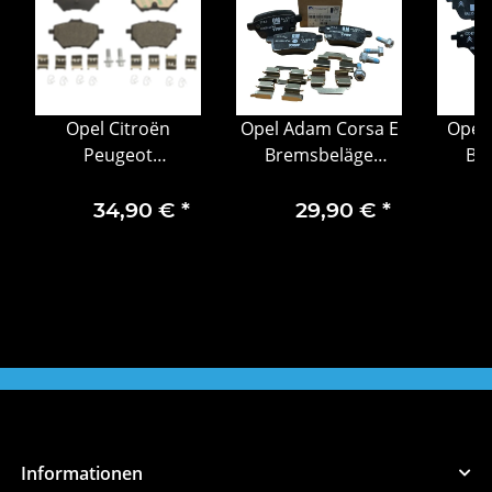
Opel Citroën
Opel Adam Corsa E
Opel
Peugeot
Bremsbeläge
Br
Bremsbelagsatz
Bremsbelagsatz
Brem
hinten 1636413980
hinten 95517078
hint
34,90 €
*
29,90 €
*
Informationen