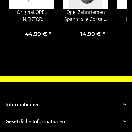
Original OPEL
Opel Zahnriemen
Op
INJEKTOR
Spannrolle Corsa D
Rü
EINSPRITZDÜSE
Zafira B Mokka
Heckl
ASTRA
1
44,99 €
*
14,99 €
*
Informationen
Gesetzliche Informationen