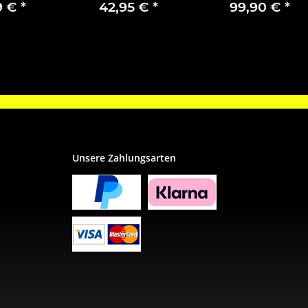
satz
vorne 95514416
Bremsklötze vorne
9 €
*
42,95 €
*
99,90 €
*
0130
93169521
Unsere Zahlungsarten