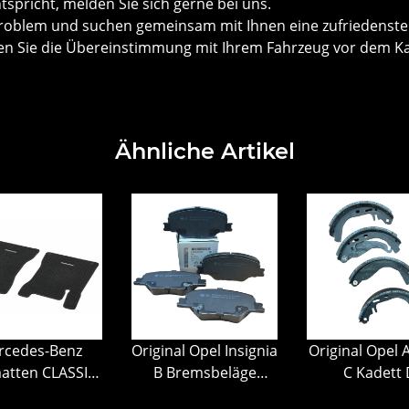
ntspricht, melden Sie sich gerne bei uns.
roblem und suchen gemeinsam mit Ihnen eine zufriedenste
önnen Sie die Übereinstimmung mit Ihrem Fahrzeug vor dem
Ähnliche Artikel
rcedes-Benz
Original Opel Insignia
Original Opel 
atten CLASSIC,
B Bremsbeläge
C Kadett D
-/Beifahrermatte,
Bremsbelagsatz
Bremsbelä