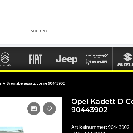
a A Bremsbelagsatz vorne 90443902
Opel Kadett D C
90443902
Artikelnummer:
90443902