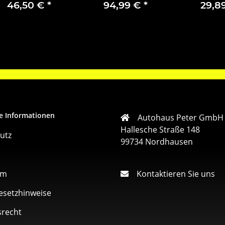
2-teilig
vorne 1680880280
Bremsbelag
46,50 €
*
94,99 €
*
29,8
Hinten 9035
e Informationen
Autohaus Peter GmbH
Hallesche Straße 148
utz
99734 Nordhausen
um
Kontaktieren Sie uns
esetzhinweise
srecht