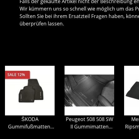
Falls der gekaufte Artikel nicht der Beschreibung e
Wir kümmern uns so schnell wie möglich um das P
Sollten Sie bei ihrem Ersatzteil Fragen haben, k
überprüfen lassen.
SALE 12%
ŠKODA
Peugeot 508 508 SW
Me
Gummifußmatten-
II Gummimatten
Ripsm
Set, 2-teilig, Kamiq
Fußmatten
Fahrer