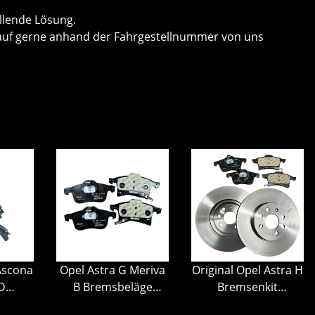
llende Lösung.
 Kauf gerne anhand der Fahrgestellnummer von uns
Ascona
Opel Astra G Meriva
Original Opel Astra H
B Bremsbeläge
Bremsenkit
ge
Bremsbelagsatz
Bremsscheiben