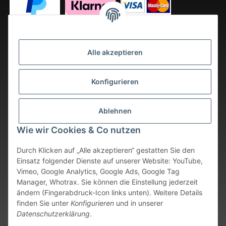
Alle akzeptieren
Konfigurieren
Ablehnen
Wie wir Cookies & Co nutzen
Durch Klicken auf „Alle akzeptieren“ gestatten Sie den
Einsatz folgender Dienste auf unserer Website: YouTube,
Vimeo, Google Analytics, Google Ads, Google Tag
Vertrag widerrufen
Manager, Whotrax. Sie können die Einstellung jederzeit
ändern (Fingerabdruck-Icon links unten). Weitere Details
* Alle Preise inkl. gesetzlicher USt., zzgl.
Versand
. Bei sofort
finden Sie unter
Konfigurieren
und in unserer
verfügbaren Artikeln erfolgt der Versand innerhalb von 24
Datenschutzerklärung
.
Stunden an Werktagen.