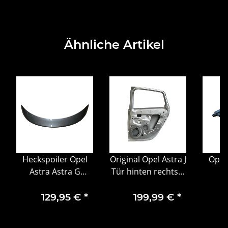
Ähnliche Artikel
Heckspoiler Opel
Original Opel Astra J
Opel
Astra Astra G
Tür hinten rechts –
I
Coupé / Cabrio KBA
OE 13285611
Zünd
38286 34101401
9
129,95 €
*
199,99 €
*