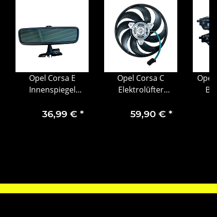
Opel Corsa E
Opel Corsa C
Opel
Innenspiegel
Elektrolüfter
Br
Rückspiegel
Kühlerlüfter
Brem
schwarz 13481121
Motorlüfter
hint
36,99 €
*
59,90 €
*
9158008