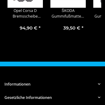
Opel Corsa D
ŠKODA
Bremsscheibe
Gummifußmatten-
Gumm
Bremsbeläge
Set, 2-teilig, hinten
Set, 2
Bremsensatz vorne
94,90 €
*
39,50 €
*
93169289
Informationen
Gesetzliche Informationen