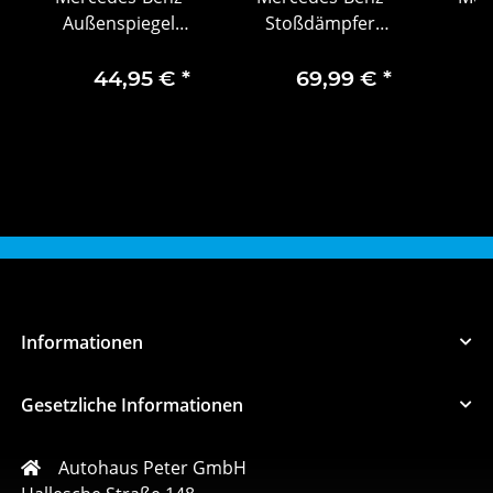
Außenspiegel
Stoßdämpfer
Spiegelglas
A0063260500
Rep
Rückspiegelglas
Ve
44,95 €
*
69,99 €
*
A0028114633
F
A0
Informationen
Gesetzliche Informationen
Autohaus Peter GmbH