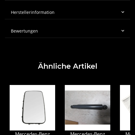
Herstellerinformation
Bewertungen
Ähnliche Artikel
Mercedes-Benz
Mercedes-Benz
Mer