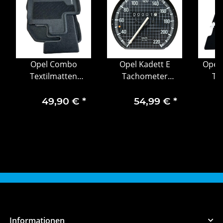
Opel Combo
Opel Kadett E
Opel
Textilmatten
Tachometer
Te
Fußmatten Set
Speedometer
Fuß
1664473280
25061005
16
49,90 €
*
54,99 €
*
Informationen