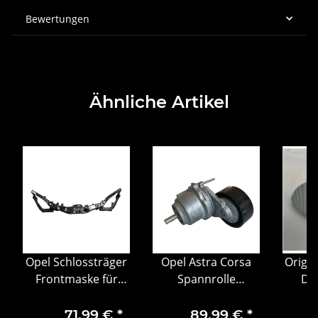
Bewertungen
Ähnliche Artikel
Opel Schlossträger
Opel Astra Corsa
Origin
Frontmaske für
Spannrolle
D S
Corsa D (2006-2014)
Keilrippenriemen
Auß
– OE 13191106
Riemenspanner
rech
71,99 €
*
89,99 €
*