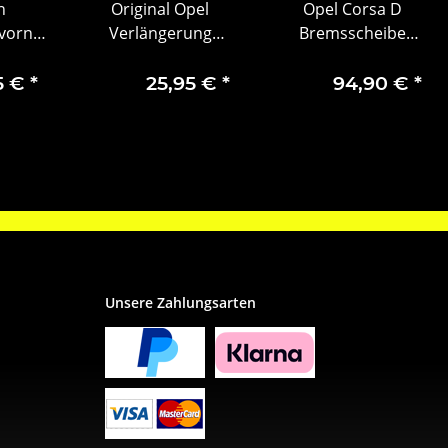
n
Original Opel
Opel Corsa D
vorne
Verlängerung
Bremsscheibe
ksteil
Frontblech Rechts
Bremsbeläge
4
Corsa D 13269822
Bremsensatz vorne
5 €
*
25,95 €
*
94,90 €
*
93169289
Unsere Zahlungsarten