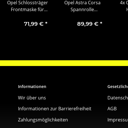
Opel Schlossträger
Opel Astra Corsa
4x 
Frontmaske für
Spannrolle
Corsa D (2006-2014)
Keilrippenriemen
P
– OE 13191106
Riemenspanner
71,99 €
*
89,99 €
*
55484503
Informationen
Gesetzlich
Wir über uns
Datensch
Informationen zur Barrierefreiheit
AGB
Zahlungsmöglichkeiten
Impress