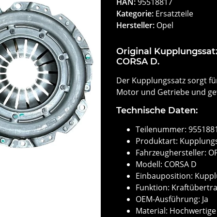
HAN:
95518817
Kategorie:
Ersatzteile
Hersteller:
Opel
Original Kupplungssat
CORSA D.
Der Kupplungssatz sorgt fü
Motor und Getriebe und gew
Technische Daten:
Teilenummer: 955188
Produktart: Kupplung
Fahrzeughersteller: O
Modell: CORSA D
Einbauposition: Kupp
Funktion: Kraftübert
OEM-Ausführung: Ja
Material: Hochwertige