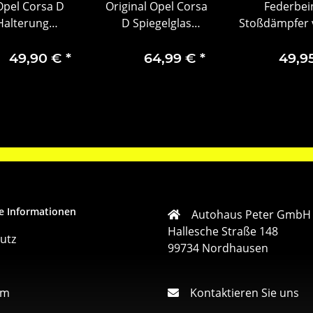
Opel Corsa D
Original Opel Corsa
Federbei
Halterung
D Spiegelglas
Stoßdämpfer 
arksensor
Außenspiegel rechts
rechts Fahrwer
93191041
13296268
3903956
49,90 €
*
64,99 €
*
49,9
e Informationen
Autohaus Peter GmbH
Hallesche Straße 148
utz
99734 Nordhausen
um
Kontaktieren Sie uns