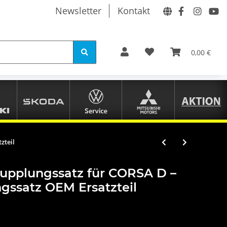
Newsletter
Kontakt
0,00 €
zteil
upplungssatz für CORSA D –
gssatz OEM Ersatzteil