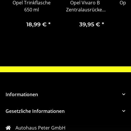
Opel Trinkflasche
Opel Vivaro B
Opel
r
650 ml
Zentralausrücker
O
Kupplungsnehmerzylinder
93198874
18,99 €
*
39,95 €
*
Informationen
Gesetzliche Informationen
Autohaus Peter GmbH