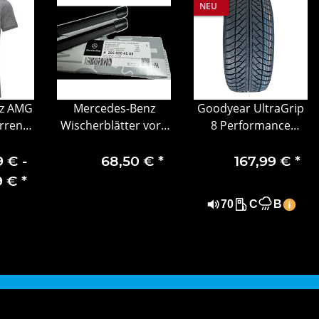
NEU
z AMG
Mercedes-Benz
Goodyear UltraGrip
rren
Wischerblätter vorn
8 Performance
s
C-Klasse 205 GLC 253
245/45 R18 100V MO
und EQC 293
XL FP – PKW
 € -
68,50 €
*
167,99 €
*
Winterreifen
9 €
*
70
C
B