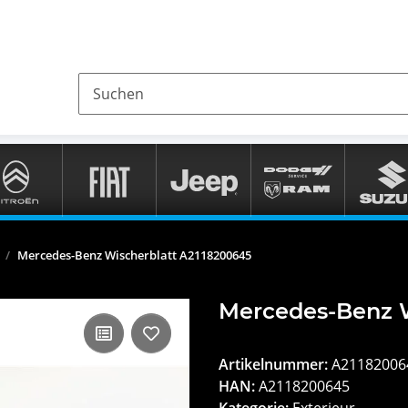
Mercedes-Benz Wischerblatt A2118200645
Mercedes-Benz W
Artikelnummer:
A21182006
HAN:
A2118200645
Kategorie:
Exterieur