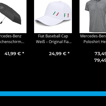
rcedes-Benz
Fiat Baseball Cap
Mercedes-Ben
schenschirm
Weiß – Original Fiat
Poloshirt He
warz, Stahl /
Cap mit geprägtem
Busines
Polyester
Logo & Premium
41,99 €
*
24,99 €
*
73,49
Details
79,4