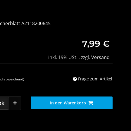
scherblatt A2118200645
7,99 €
inkl. 19% USt. , zzgl.
Versand
r
Frage zum Artikel
nd abweichend)
In den Warenkorb
tk