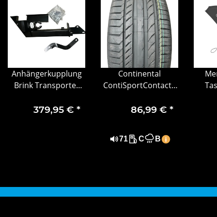
Anhängerkupplung
Continental
Me
Brink Transporter
ContiSportContact5
Ta
Boxer, Jumper,
225/45 R17 91V
sch
Ducato 30 kg 5173
Sommerreifen |
379,95 €
*
86,99 €
*
9627 QE
Premium Sportreifen
71
C
B