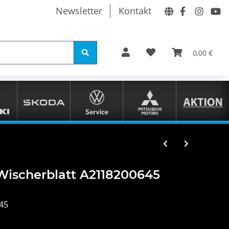
Newsletter
Kontakt
0,00 €
ischerblatt A2118200645
45