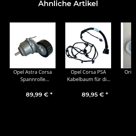
Ähnliche Artikel
Opel Astra Corsa
Opel Corsa PSA
Orig
Spannrolle
Kabelbaum für die
Keilrippenriemen
Heckstoßstange
Auß
Riemenspanner
Einparkhilfe
Rücks
89,99 €
*
89,95 €
*
55484503
39218217
1