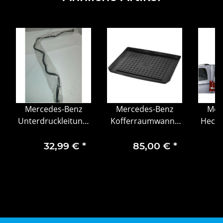
Mercedes-Benz
Mercedes-Benz
Mer
Unterdruckleitung,
Kofferraumwanne
Heckf
Vakuumleitung
flach C- Klasse
auf H
V-Kla
32,99 €
*
85,00 €
*