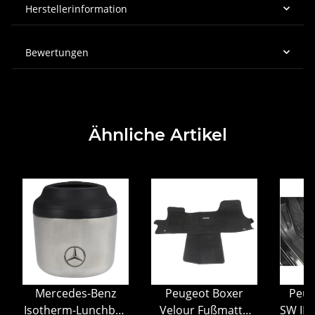
Herstellerinformation
Bewertungen
Ähnliche Artikel
Mercedes-Benz
Peugeot Boxer
Peug
atte
Isotherm-Lunchbox
Velour Fußmatte
SW II