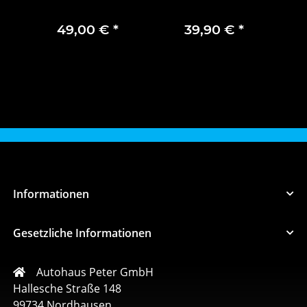
schwarz-silber
Velours vorn
F
Edelstahl
1610306880
16
49,00 €
*
39,90 €
*
Polypropylen
Silikon
Informationen
Gesetzliche Informationen
Autohaus Peter GmbH
Hallesche Straße 148
99734 Nordhausen