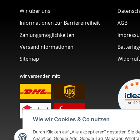
Wir über uns
Datensch
Informationen zur Barrierefreiheit
AGB
Zahlungsmöglichkeiten
Impress
Versandinformationen
Batterieg
Sitemap
Widerruf
Wir versenden mit:
Wie wir Cookies & Co nutzen
Durch Klicken auf „Alle akzeptieren“ gestatten Sie 
Analytics, Google Ads, Google Tag Manager, Whotrax.