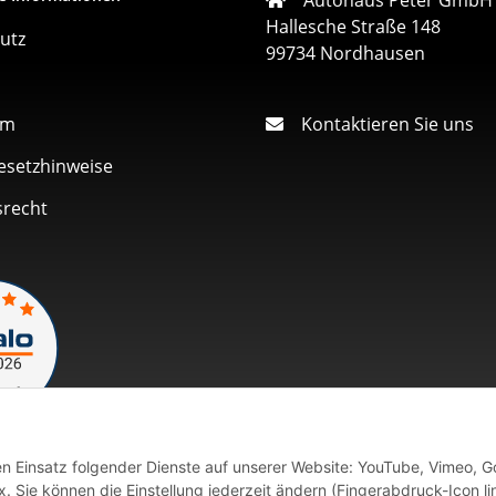
Hallesche Straße 148
utz
99734 Nordhausen
um
Kontaktieren Sie uns
esetzhinweise
srecht
den Einsatz folgender Dienste auf unserer Website: YouTube, Vimeo, G
Vertrag widerrufen
 Sie können die Einstellung jederzeit ändern (Fingerabdruck-Icon li