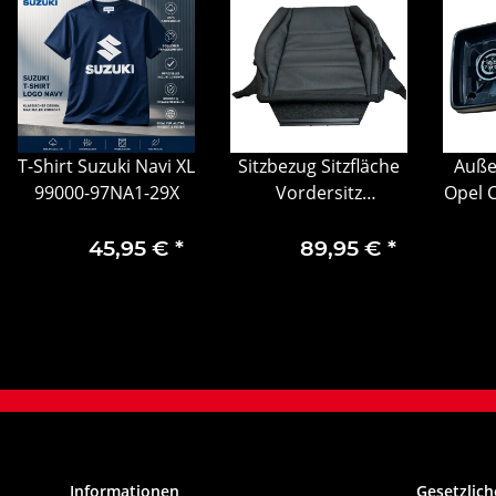
T-Shirt Suzuki Navi XL
Sitzbezug Sitzfläche
Auße
99000-97NA1-29X
Vordersitz
Opel 
Mercedes-Benz GLK
X204 08 -15
45,95 €
*
89,95 €
*
A1679107303 9D88
Informationen
Gesetzlich