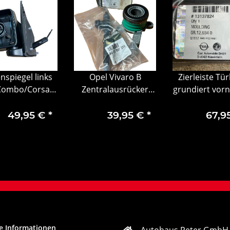
nspiegel links
Opel Vivaro B
Zierleiste Tür
Combo/Corsa C
Zentralausrücker
grundiert vorn
24432462
Kupplungsnehmerzylinder
Opel Zafir
93198874
1313782
49,95 €
*
39,95 €
*
67,9
e Informationen
Autohaus Peter GmbH