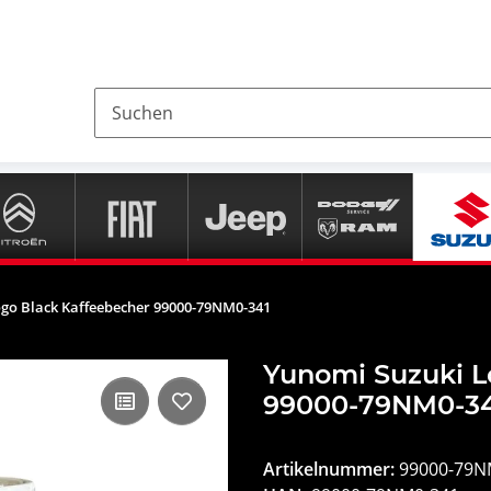
go Black Kaffeebecher 99000-79NM0-341
Yunomi Suzuki L
99000-79NM0-34
Artikelnummer:
99000-79N