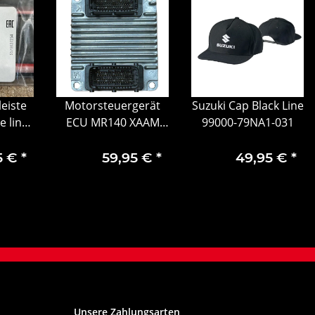
leiste
Motorsteuergerät
Suzuki Cap Black Line
e links
ECU MR140 XAAM
99000-79NA1-031
a B
MR140 Chevrolet
4
12211659
5 €
*
59,95 €
*
49,95 €
*
Unsere Zahlungsarten