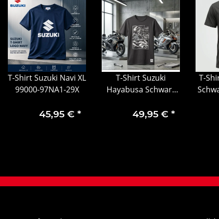
T-Shirt Suzuki Navi XL
T-Shirt Suzuki
T-Shi
99000-97NA1-29X
Hayabusa Schwarz
Schwa
XL mit Logo 99000-
990
79NA1-15X
45,95 €
*
49,95 €
*