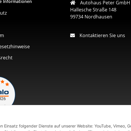
e Informationen
Autohaus Peter GmbH
Hallesche Straße 148
utz
99734 Nordhausen
um
Kontaktieren Sie uns
esetzhinweise
srecht
den Einsatz folgender Dienste auf unserer Website: YouTube, Vimeo, G
Vertrag widerrufen