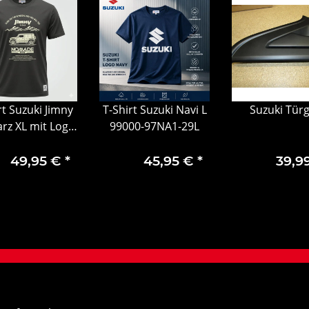
rt Suzuki Jimny
T-Shirt Suzuki Navi L
Suzuki Türg
rz XL mit Logo
99000-97NA1-29L
00-79NA1-20X
49,95 €
*
45,95 €
*
39,9