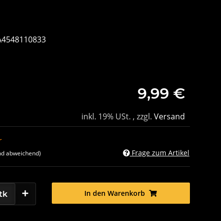
 A4548110833
9,99 €
inkl. 19% USt. , zzgl.
Versand
r
Frage zum Artikel
nd abweichend)
In den Warenkorb
tk