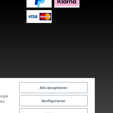
Alle akzeptieren
oogle
Konfigurieren
nks
nden an Werktagen.