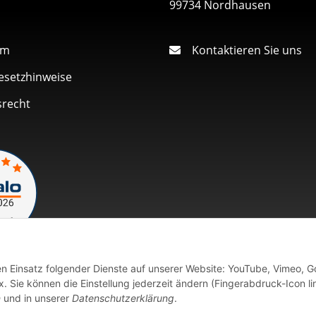
99734 Nordhausen
um
Kontaktieren Sie uns
esetzhinweise
srecht
den Einsatz folgender Dienste auf unserer Website: YouTube, Vimeo, G
Vertrag widerrufen
 Sie können die Einstellung jederzeit ändern (Fingerabdruck-Icon li
n
und in unserer
Datenschutzerklärung
.
fort verfügbaren Artikeln erfolgt der Versand innerhalb von 24 Stu