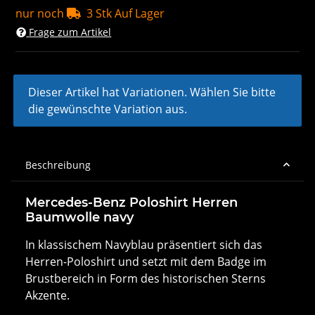
nur noch
3 Stk Auf Lager
Frage zum Artikel
x
Dieser Artikel hat Variationen. Wählen Sie bitte
die gewünschte Variation aus.
Beschreibung
Mercedes-Benz Poloshirt Herren
Baumwolle navy
In klassischem Navyblau präsentiert sich das
Herren-Poloshirt und setzt mit dem Badge im
Brustbereich in Form des historischen Sterns
Akzente.