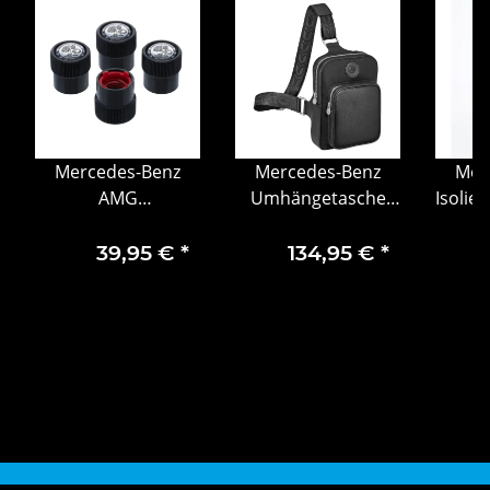
Mercedes-Benz
Mercedes-Benz
Mer
AMG
Umhängetasche
Isolie
Ventilzierkappe,
Classic Schwarz
Trinkf
Set, 4-teilig, schwarz
Leder Polyamid
Edel
39,95 €
*
134,95 €
*
Polyester