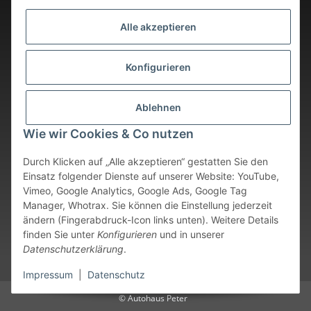
Alle akzeptieren
Konfigurieren
Ablehnen
Wie wir Cookies & Co nutzen
Durch Klicken auf „Alle akzeptieren“ gestatten Sie den
Einsatz folgender Dienste auf unserer Website: YouTube,
Vimeo, Google Analytics, Google Ads, Google Tag
Vertrag widerrufen
Manager, Whotrax. Sie können die Einstellung jederzeit
ändern (Fingerabdruck-Icon links unten). Weitere Details
* Alle Preise inkl. gesetzlicher USt., zzgl.
Versand
. Bei sofort
finden Sie unter
Konfigurieren
und in unserer
verfügbaren Artikeln erfolgt der Versand innerhalb von 24
Datenschutzerklärung
.
Stunden an Werktagen.
Impressum
|
Datenschutz
© Autohaus Peter