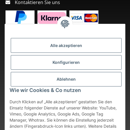
Kontaktieren Sie uns
Alle akzeptieren
Konfigurieren
Ablehnen
Wie wir Cookies & Co nutzen
Durch Klicken auf „Alle akzeptieren“ gestatten Sie den
Einsatz folgender Dienste auf unserer Website: YouTube,
Vimeo, Google Analytics, Google Ads, Google Tag
Vertrag widerrufen
Manager, Whotrax. Sie können die Einstellung jederzeit
ändern (Fingerabdruck-Icon links unten). Weitere Details
* Alle Preise inkl. gesetzlicher USt., zzgl.
Versand
. Bei sofort