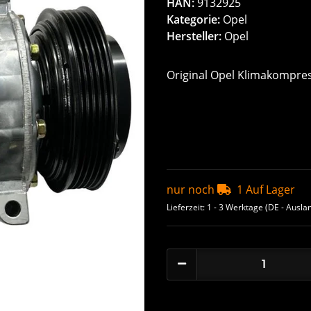
HAN:
9132925
Kategorie:
Opel
Hersteller:
Opel
Original Opel Klimakompres
nur noch
1 Auf Lager
Lieferzeit:
1 - 3 Werktage
(DE - Ausla