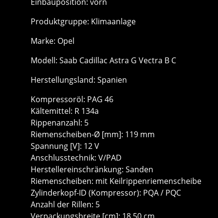
Einbauposition: vorn
Produktgruppe: Klimaanlage
Marke: Opel
Modell: Saab Cadillac Astra G Vectra B C
Herstellungsland: Spanien
Kompressoröl: PAG 46
Kältemittel: R 134a
Rippenanzahl: 5
Riemenscheiben-Ø [mm]: 119 mm
Spannung [V]: 12 V
Anschlusstechnik: V/PAD
Herstellereinschränkung: Sanden
Riemenscheiben: mit Keilrippenriemenscheibe
Zylinderkopf-ID (Kompressor): PQA / PQC
Anzahl der Rillen: 5
Verpackungsbreite [cm]: 18,50 cm