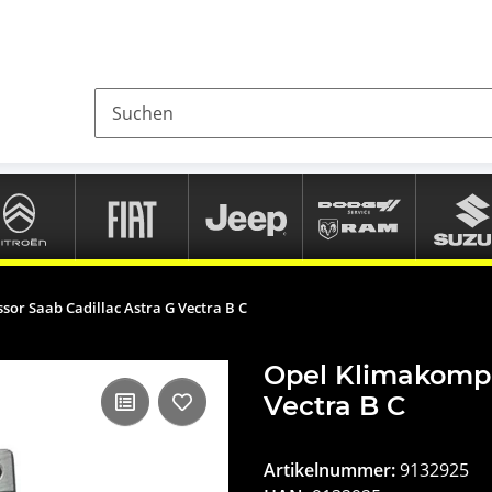
or Saab Cadillac Astra G Vectra B C
Opel Klimakompr
Vectra B C
Artikelnummer:
9132925