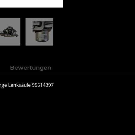
n
Bewertungen
ange Lenksäule 95514397