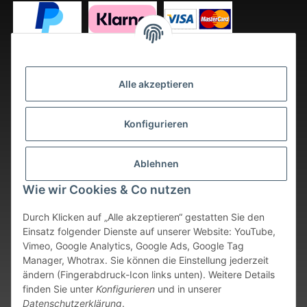
Alle akzeptieren
Konfigurieren
Ablehnen
Wie wir Cookies & Co nutzen
Durch Klicken auf „Alle akzeptieren“ gestatten Sie den
Einsatz folgender Dienste auf unserer Website: YouTube,
Vimeo, Google Analytics, Google Ads, Google Tag
Vertrag widerrufen
Manager, Whotrax. Sie können die Einstellung jederzeit
ändern (Fingerabdruck-Icon links unten). Weitere Details
* Alle Preise inkl. gesetzlicher USt., zzgl.
Versand
. Bei sofort
finden Sie unter
Konfigurieren
und in unserer
verfügbaren Artikeln erfolgt der Versand innerhalb von 24
Datenschutzerklärung
.